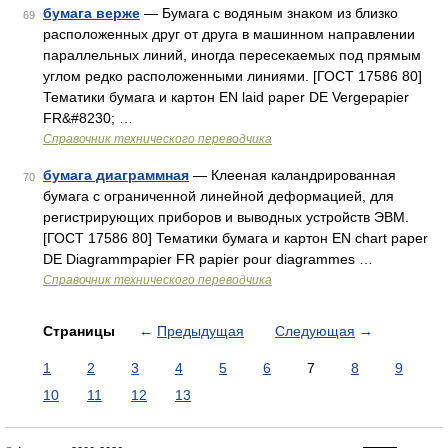
бумага верже
— Бумага с водяным знаком из близко
69
расположенных друг от друга в машинном направлении
параллельных линий, иногда пересекаемых под прямым
углом редко расположенными линиями. [ГОСТ 17586 80]
Тематики бумага и картон EN laid paper DE Vergepapier
FR&#8230; …
Справочник технического переводчика
бумага диаграммная
— Клееная каландрированная
70
бумага с ограниченной линейной деформацией, для
регистрирующих приборов и выводных устройств ЭВМ.
[ГОСТ 17586 80] Тематики бумага и картон EN chart paper
DE Diagrammpapier FR papier pour diagrammes …
Справочник технического переводчика
Страницы
←
Предыдущая
Следующая
→
1
2
3
4
5
6
7
8
9
10
11
12
13