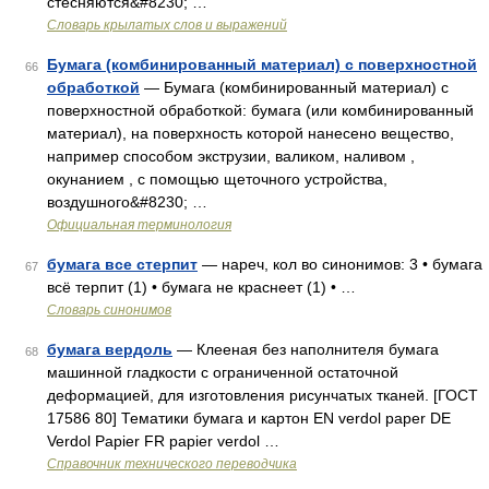
стесняются&#8230; …
Словарь крылатых слов и выражений
Бумага (комбинированный материал) с поверхностной
66
обработкой
— Бумага (комбинированный материал) с
поверхностной обработкой: бумага (или комбинированный
материал), на поверхность которой нанесено вещество,
например способом экструзии, валиком, наливом ,
окунанием , с помощью щеточного устройства,
воздушного&#8230; …
Официальная терминология
бумага все стерпит
— нареч, кол во синонимов: 3 • бумага
67
всё терпит (1) • бумага не краснеет (1) • …
Словарь синонимов
бумага вердоль
— Клееная без наполнителя бумага
68
машинной гладкости с ограниченной остаточной
деформацией, для изготовления рисунчатых тканей. [ГОСТ
17586 80] Тематики бумага и картон EN verdol paper DE
Verdol Papier FR papier verdol …
Справочник технического переводчика