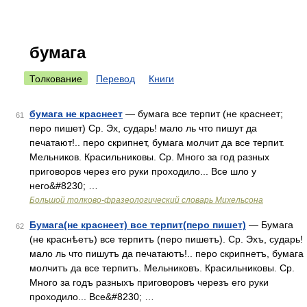
бумага
Толкование
Перевод
Книги
бумага не краснеет
— бумага все терпит (не краснеет;
61
перо пишет) Ср. Эх, сударь! мало ль что пишут да
печатают!.. перо скрипнет, бумага молчит да все терпит.
Мельников. Красильниковы. Ср. Много за год разных
приговоров через его руки проходило... Все шло у
него&#8230; …
Большой толково-фразеологический словарь Михельсона
Бумага(не краснеет) все терпит(перо пишет)
— Бумага
62
(не краснѣетъ) все терпитъ (перо пишетъ). Ср. Эхъ, сударь!
мало ль что пишутъ да печатаютъ!.. перо скрипнетъ, бумага
молчитъ да все терпитъ. Мельниковъ. Красильниковы. Ср.
Много за годъ разныхъ приговоровъ черезъ его руки
проходило... Все&#8230; …