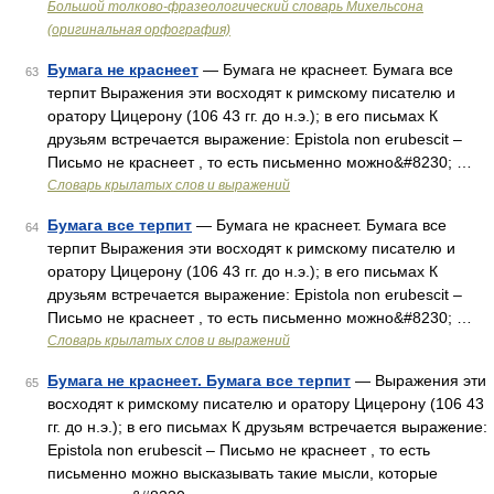
Большой толково-фразеологический словарь Михельсона
(оригинальная орфография)
Бумага не краснеет
— Бумага не краснеет. Бумага все
63
терпит Выражения эти восходят к римскому писателю и
оратору Цицерону (106 43 гг. до н.э.); в его письмах К
друзьям встречается выражение: Epistola non erubescit –
Письмо не краснеет , то есть письменно можно&#8230; …
Словарь крылатых слов и выражений
Бумага все терпит
— Бумага не краснеет. Бумага все
64
терпит Выражения эти восходят к римскому писателю и
оратору Цицерону (106 43 гг. до н.э.); в его письмах К
друзьям встречается выражение: Epistola non erubescit –
Письмо не краснеет , то есть письменно можно&#8230; …
Словарь крылатых слов и выражений
Бумага не краснеет. Бумага все терпит
— Выражения эти
65
восходят к римскому писателю и оратору Цицерону (106 43
гг. до н.э.); в его письмах К друзьям встречается выражение:
Epistola non erubescit – Письмо не краснеет , то есть
письменно можно высказывать такие мысли, которые